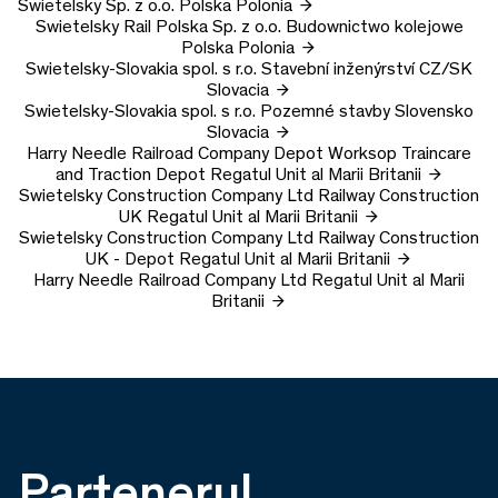
Swietelsky Sp. z o.o.
Polska
Polonia
Swietelsky Rail Polska Sp. z o.o.
Budownictwo kolejowe
Polska
Polonia
Swietelsky-Slovakia spol. s r.o.
Stavební inženýrství CZ/SK
Slovacia
Swietelsky-Slovakia spol. s r.o.
Pozemné stavby Slovensko
Slovacia
Harry Needle Railroad Company Depot
Worksop Traincare
and Traction Depot
Regatul Unit al Marii Britanii
Swietelsky Construction Company Ltd
Railway Construction
UK
Regatul Unit al Marii Britanii
Swietelsky Construction Company Ltd
Railway Construction
UK - Depot
Regatul Unit al Marii Britanii
Harry Needle Railroad Company Ltd
Regatul Unit al Marii
Britanii
Partenerul