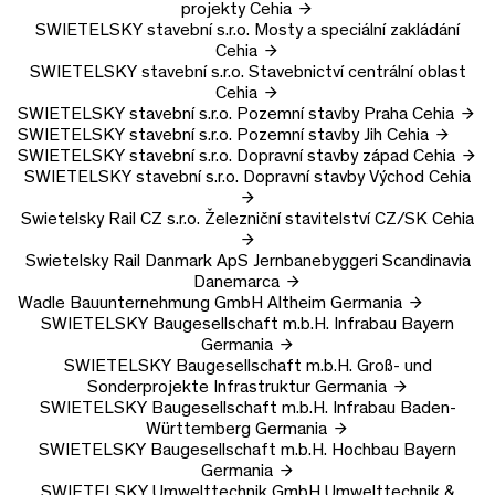
projekty
Cehia
SWIETELSKY stavební s.r.o.
Mosty a speciální zakládání
Cehia
SWIETELSKY stavební s.r.o.
Stavebnictví centrální oblast
Cehia
SWIETELSKY stavební s.r.o.
Pozemní stavby Praha
Cehia
SWIETELSKY stavební s.r.o.
Pozemní stavby Jih
Cehia
SWIETELSKY stavební s.r.o.
Dopravní stavby západ
Cehia
SWIETELSKY stavební s.r.o.
Dopravní stavby Východ
Cehia
Swietelsky Rail CZ s.r.o.
Železniční stavitelství CZ/SK
Cehia
Swietelsky Rail Danmark ApS
Jernbanebyggeri Scandinavia
Danemarca
Wadle Bauunternehmung GmbH
Altheim
Germania
SWIETELSKY Baugesellschaft m.b.H.
Infrabau Bayern
Germania
SWIETELSKY Baugesellschaft m.b.H.
Groß- und
Sonderprojekte Infrastruktur
Germania
SWIETELSKY Baugesellschaft m.b.H.
Infrabau Baden-
Württemberg
Germania
SWIETELSKY Baugesellschaft m.b.H.
Hochbau Bayern
Germania
SWIETELSKY Umwelttechnik GmbH
Umwelttechnik &