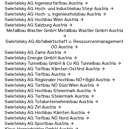
Swietelsky AG
Ingenieurtiefbau
Austria
Swietelsky AG
Hoch- und Industriebau Steyr
Austria
Swietelsky AG
Hoch- u. Ingenieurholzbau
Austria
Swietelsky AG
Hochbau Wien
Austria
Swietelsky AG
Salzburg
Austria
Metallbau Wastler GmbH
Metallbau Wastler GmbH
Austria
Swietelsky AG
Abfallwirtschaft u. Ressourcenmanagement
OÖ
Austria
Swietelsky AG
Zams
Austria
Swietelsky Energie GmbH
Austria
Swietelsky Tunnelbau GmbH & Co KG
Tunnelbau
Austria
Swietelsky AG
Tiefbau Kärnten-Osttirol
Austria
Swietelsky AG
Tiefbau
Austria
Swietelsky AG
Regionaler Hochbau NÖ+Bgld
Austria
Swietelsky AG
Tiefbau NÖ Süd/Wien
Austria
Swietelsky AG
Hochbau Steiermark
Austria
Swietelsky AG
Tiefbau Steiermark
Austria
Swietelsky AG
Totalunternehmerbau
Austria
Swietelsky AG
Zirl
Austria
Swietelsky AG
Hochbau Kärnten
Austria
Swietelsky AG
Tiefbau NÖ Nord
Austria
Swietelsky AG
Sportbau
Austria
Klaus Hennerbichler GmbH
Austria