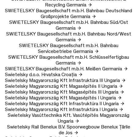
Recycling
Germania
SWIETELSKY Baugesellschaft m.b.H.
Bahnbau Deutschland
Großprojekte
Germania
SWIETELSKY Baugesellschaft m.b.H.
Bahnbau Süd/Ost
Germania
SWIETELSKY Baugesellschaft m.b.H.
Bahnbau Nord/West
Germania
SWIETELSKY Baugesellschaft m.b.H.
Bahnbau
Servicebetriebe
Germania
SWIETELSKY Baugesellschaft m.b.H.
Schlüsselfertigbau
Germania
SWIETELSKY Baugesellschaft m.b.H.
Meißen
Germania
Swietelsky d.o.o.
Hrvatska
Croația
Swietelsky Magyarország Kft
Infrastruktúra III
Ungaria
Swietelsky Magyarország Kft
Magasépítés II
Ungaria
Swietelsky Magyarország Kft
Magasépítés III
Ungaria
Swietelsky Magyarország Kft
Magasépítés I
Ungaria
Swietelsky Magyarország Kft
Infrastruktúra II
Ungaria
Swietelsky Magyarország Kft
Infrastruktúra I
Ungaria
Swietelsky Vasúttechnika Kft.
Vasútépítés Magyarország
Ungaria
Swietelsky Rail Benelux B.V.
Spoorwegbouw Benelux
Țările
de Jos