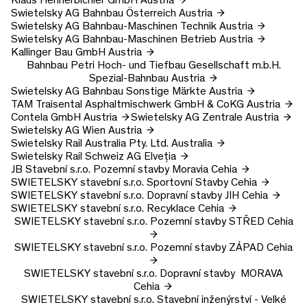
Swietelsky AG
Bahnbau Österreich
Austria
Swietelsky AG
Bahnbau-Maschinen Technik
Austria
Swietelsky AG
Bahnbau-Maschinen Betrieb
Austria
Kallinger Bau GmbH
Austria
Bahnbau Petri Hoch- und Tiefbau Gesellschaft m.b.H.
Spezial-Bahnbau
Austria
Swietelsky AG
Bahnbau Sonstige Märkte
Austria
TAM Traisental Asphaltmischwerk GmbH & CoKG
Austria
Contela GmbH
Austria
Swietelsky AG
Zentrale
Austria
Swietelsky AG
Wien
Austria
Swietelsky Rail Australia Pty. Ltd.
Australia
Swietelsky Rail Schweiz AG
Elveția
JB Stavební s.r.o.
Pozemní stavby Moravia
Cehia
SWIETELSKY stavební s.r.o.
Sportovní Stavby
Cehia
SWIETELSKY stavební s.r.o.
Dopravní stavby JIH
Cehia
SWIETELSKY stavební s.r.o.
Recyklace
Cehia
SWIETELSKY stavební s.r.o.
Pozemní stavby STŘED
Cehia
SWIETELSKY stavební s.r.o.
Pozemní stavby ZÁPAD
Cehia
SWIETELSKY stavební s.r.o.
Dopravní stavby MORAVA
Cehia
SWIETELSKY stavební s.r.o.
Stavební inženýrství - Velké